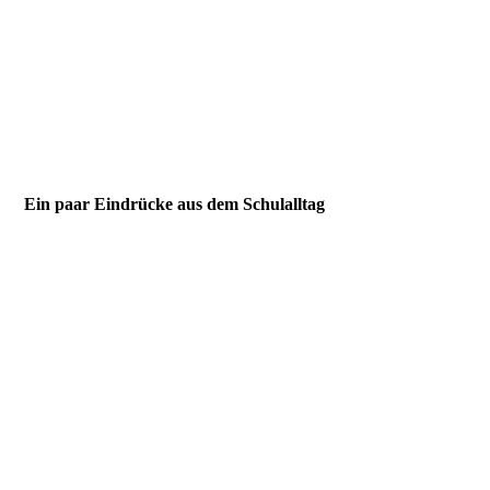
IMG_4670
Bildschirmfoto 2025-10-10 um 09.18.49
PHOTO-2025-10-10-09-14-29
IMG_4679
Ein paar Eindrücke aus dem Schulalltag
IMG_4237
IMG_4300
IMG_4358
IMG_4629
IMG_4634
IMG_4633
IMG_4632