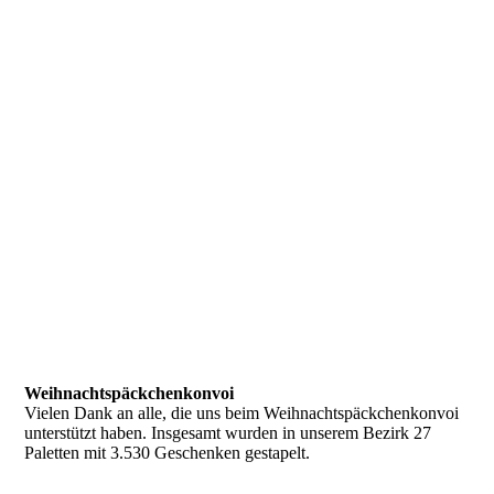
f7735ce7-50c1-4da8-80a5-494440b471c3
IMG_5552
Weihnachtspäckchenkonvoi
Vielen Dank an alle, die uns beim Weihnachtspäckchenkonvoi
unterstützt haben. Insgesamt wurden in unserem Bezirk 27
Paletten mit 3.530 Geschenken gestapelt.